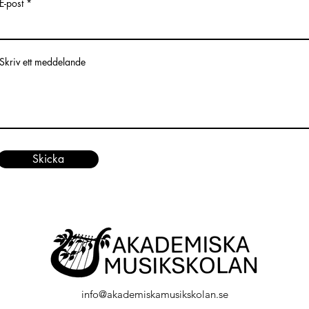
E-post
Skriv ett meddelande
Skicka
info@akademiskamusikskolan.se