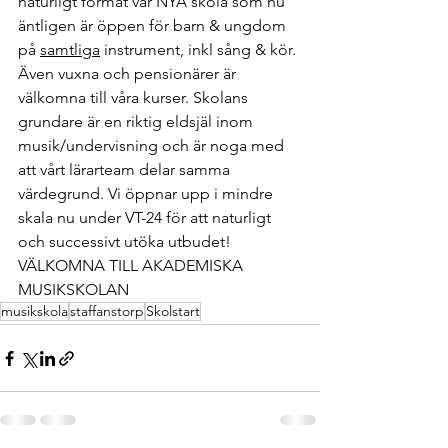
naturligt format vår NYA skola som nu 
äntligen är öppen för barn & ungdom 
på 
samtliga
 instrument, inkl sång & kör. 
Även vuxna och pensionärer är 
välkomna till våra kurser. Skolans 
grundare är en riktig eldsjäl inom 
musik/undervisning och är noga med 
att vårt lärarteam delar samma 
värdegrund. Vi öppnar upp i mindre 
skala nu under VT-24 för att naturligt 
och successivt utöka utbudet! 
VÄLKOMNA TILL AKADEMISKA 
MUSIKSKOLAN
musikskola
staffanstorp
Skolstart